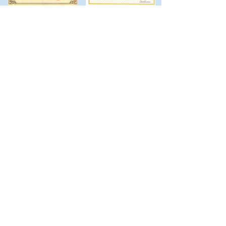
地址：上海市
青浦区金泽镇商榻陈新路
385
号
（上海大观园风景区北首）
电话：
021-
59285525
传真：
021-
59285526