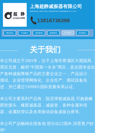
上海超静减振器有限公司
SHANGHAI CHAO JING
VIBERATION ABSORBER CO.,LTD
13816736398
网站首页
产品展示
项目案例
新闻资讯
关于我们
联系我们
关于我们
本公司成立于2001年，位干上海市青浦区大观园风
景区北首，毗邻“中国第一水乡”周庄，是全国专业生
产各种减振降噪
产品的主要企业之一，产品设计、
测试、企业管理网络化。企业生产、测试设备先
进，并已通过1S09001国际质量体系认证。
本公司主要系列产品有：阻尼弹簧减振器,可曲挠橡
胶软接头，橡胶减振器，减振垫，各种金属补偿
器，金属软管以及各类振动设备减振台座等。
本公司产品畅销全国各地 部分出口国外,深受客户好
评!