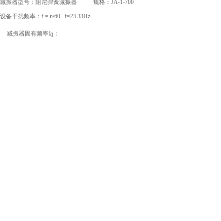
减振器型号：阻尼弹簧减振器
规格：
JA-1-700
设备干扰频率：
f = n/60 f=23.33Hz
减振器固有频率
f
：
0
=2.73Hz
2
、
δ
为减振器压缩变形量
δ=33.33mm
频率比：
λ= f/ f
=8.54
0
隔振效率
T
计算：
T=
（
1-η
）
×100%
T=
（
1-η
）
×100%=98.31%(η
为传递率；
D
为阻尼
比，
D=0.04)
结论：隔振降噪效果甚佳。
注：有一定隔振效率
，即频率比
。
≥80%
f/f
≥2.5
0
上一篇：
水泵震动的解决方法及......