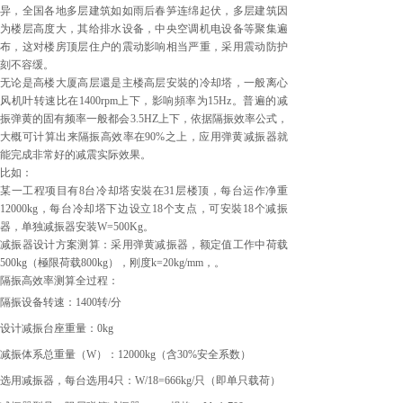
异，全国各地多层建筑如如雨后春笋连绵起伏，多层建筑因
为楼层高度大，其给排水设备，中央空调机电设备等聚集遍
布，这对楼房顶层住户的震动影响相当严重，采用震动防护
刻不容缓。
无论是高楼大厦高层還是主楼高层安裝的冷却塔，一般离心
风机叶转速比在
1400rpm
上下，影响頻率为
15Hz
。普遍的减
振弹黄的固有频率一般都会
3.5HZ
上下，依据隔振效率公式，
大概可计算出来隔振高效率在
90%
之上，应用弹黄减振器就
能完成非常好的减震实际效果。
比如：
某一工程项目有
8
台冷却塔安裝在
31
层楼顶，每台运作净重
12000kg
，每台冷却塔下边设立
18
个支点，可安裝
18
个减振
器，单独减振器安装
W=500Kg
。
减振器设计方案测算：采用弹黄减振器，额定值工作中荷载
500kg
（極限荷载
800kg
），刚度
k=20kg/mm
，。
隔振高效率测算全过程：
隔振设备转速：
1400
转
/
分
设计减振台座重量：
0kg
减振体系总重量（
W
）：
12000kg
（含
30%
安全系数）
选用减振器，
每台选用
4
只：
W/18=666kg/
只（即单只载荷）