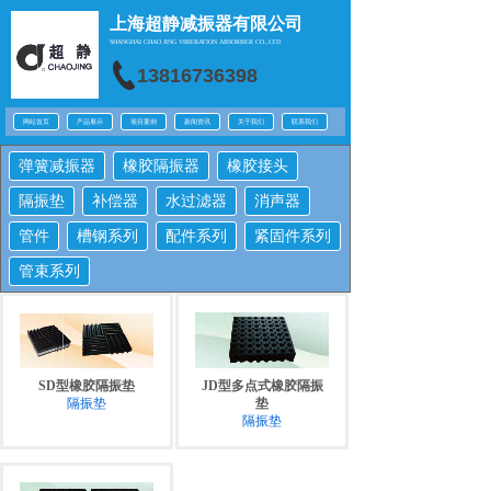
上海超静减振器有限公司
SHANGHAI CHAO JING
VIBERATION ABSORBER CO.,LTD
13816736398
网站首页
产品展示
项目案例
新闻资讯
关于我们
联系我们
弹簧减振器
橡胶隔振器
橡胶接头
隔振垫
补偿器
水过滤器
消声器
管件
槽钢系列
配件系列
紧固件系列
管束系列
SD型橡胶隔振垫
JD型多点式橡胶隔振
隔振垫
垫
隔振垫