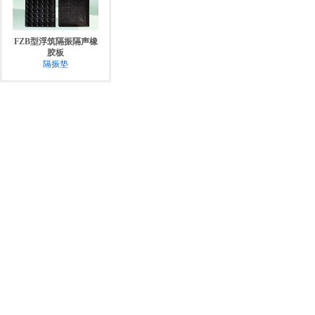
FZB型浮筑隔振隔声橡
胶板
隔振垫