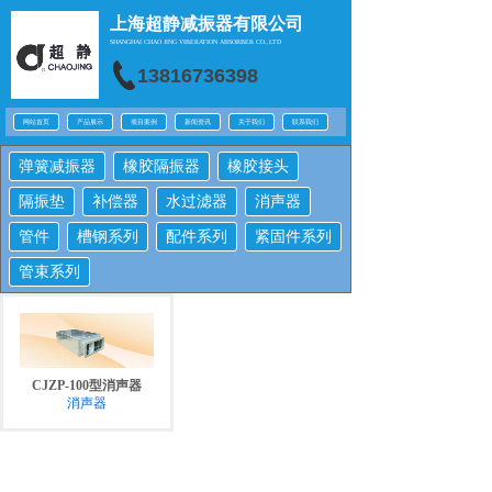
上海超静减振器有限公司
SHANGHAI CHAO JING
VIBERATION ABSORBER CO.,LTD
13816736398
网站首页
产品展示
项目案例
新闻资讯
关于我们
联系我们
弹簧减振器
橡胶隔振器
橡胶接头
隔振垫
补偿器
水过滤器
消声器
管件
槽钢系列
配件系列
紧固件系列
管束系列
CJZP-100型消声器
消声器