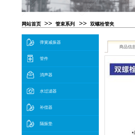
>>
>>
网站首页
管束系列
双螺栓管夹
弹簧减振器
商品信
管件
消声器
水过滤器
补偿器
隔振垫