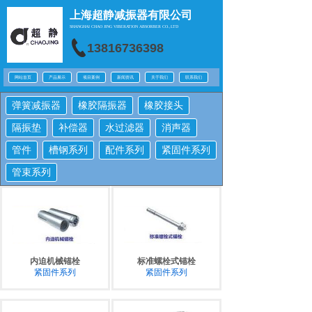
上海超静减振器有限公司
SHANGHAI CHAO JING
VIBERATION ABSORBER CO.,LTD
13816736398
网站首页
产品展示
项目案例
新闻资讯
关于我们
联系我们
弹簧减振器
橡胶隔振器
橡胶接头
隔振垫
补偿器
水过滤器
消声器
管件
槽钢系列
配件系列
紧固件系列
管束系列
内迫机械锚栓
标准螺栓式锚栓
紧固件系列
紧固件系列