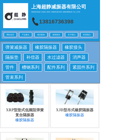
上海超静减振器有限公司
SHANGHAI CHAO JING
VIBERATION ABSORBER CO.,LTD
13816736398
网站首页
产品展示
项目案例
新闻资讯
关于我们
联系我们
弹簧减振器
橡胶隔振器
橡胶接头
隔振垫
补偿器
水过滤器
消声器
管件
槽钢系列
配件系列
紧固件系列
管束系列
XRP型垫式低频阻弹簧
XJD型吊式橡胶隔振器
复合隔振器
橡胶隔振器
橡胶隔振器